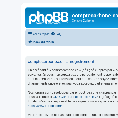
comptecarbone.c
Compte Carbone
Accès rapide
FAQ
Index du forum
comptecarbone.cc - Enregistrement
En accédant à « comptecarbone.cc » (désigné ci-après par « nou
suivantes. Si vous n’acceptez pas d’être légalement responsabl
quel moment et nous ferons tout pour que vous en soyez informé
changements ont été effectués, vous acceptez d’être légalemen
Nos forums sont développés par phpBB (désigné ci-après par « i
sous la licence «
GNU General Public License v2
» (désigné ci
Limited n’est pas responsable de ce que nous acceptons ou n’
https://www.phpbb.com/
.
Vous acceptez de ne pas publier de contenu abusif, obscène, vu