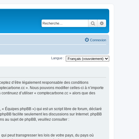
Rechercher
Recherche avancé
Connexion
Langue :
cceptez d’être légalement responsable des conditions
omptecarbone.cc ». Nous pouvons modifier celles-ci à n’importe
s continuez d’utiliser « comptecarbone.cc » alors que des
 « Équipes phpBB ») qui est un script libre de forum, déclaré
l phpBB facilite seulement les discussions sur Internet. phpBB
 au sujet de phpBB, veuillez consulter :
qui peut transgresser les lois de votre pays, du pays où