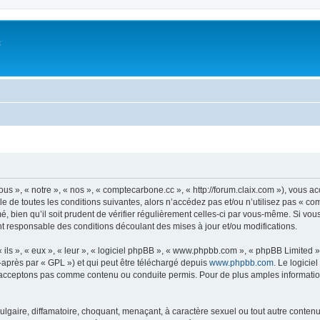
c
s », « notre », « nos », « comptecarbone.cc », « http://forum.claix.com »), vous a
e de toutes les conditions suivantes, alors n’accédez pas et/ou n’utilisez pas « c
, bien qu’il soit prudent de vérifier régulièrement celles-ci par vous-même. Si vou
t responsable des conditions découlant des mises à jour et/ou modifications.
ls », « eux », « leur », « logiciel phpBB », « www.phpbb.com », « phpBB Limited »,
-après par « GPL ») et qui peut être téléchargé depuis
www.phpbb.com
. Le logicie
acceptons pas comme contenu ou conduite permis. Pour de plus amples informations
lgaire, diffamatoire, choquant, menaçant, à caractère sexuel ou tout autre contenu 