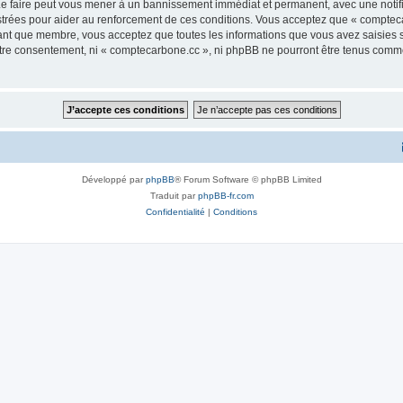
Le faire peut vous mener à un bannissement immédiat et permanent, avec une notific
trées pour aider au renforcement de ces conditions. Vous acceptez que « compteca
tant que membre, vous acceptez que toutes les informations que vous avez saisies
votre consentement, ni « comptecarbone.cc », ni phpBB ne pourront être tenus comm
Développé par
phpBB
® Forum Software © phpBB Limited
Traduit par
phpBB-fr.com
Confidentialité
|
Conditions