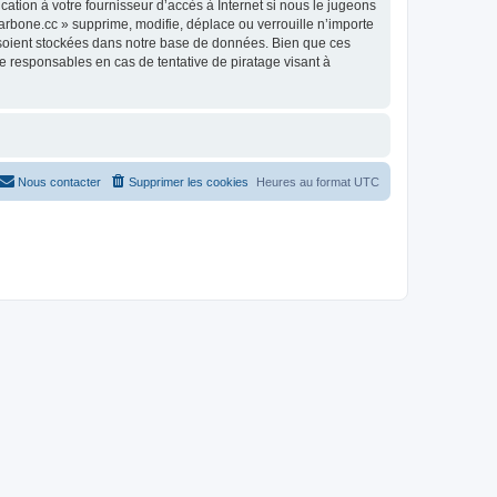
ation à votre fournisseur d’accès à Internet si nous le jugeons
rbone.cc » supprime, modifie, déplace ou verrouille n’importe
 soient stockées dans notre base de données. Bien que ces
e responsables en cas de tentative de piratage visant à
Nous contacter
Supprimer les cookies
Heures au format
UTC