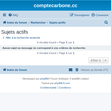
comptecarbone.cc
FAQ
S’enregistrer
Connexion
R
Index du forum
Rechercher
Sujets actifs
e
Sujets actifs
c
Aller à la recherche avancée
h
0 résultat trouvé • Page
1
sur
1
e
Aucun sujet ou message ne correspond à vos critères de recherche.
r
0 résultat trouvé • Page
1
sur
1
c
Aller à
h
Index du forum
Heures au format
UTC
e
r
Développé par
phpBB
® Forum Software © phpBB Limited
Traduit par
phpBB-fr.com
Confidentialité
|
Conditions